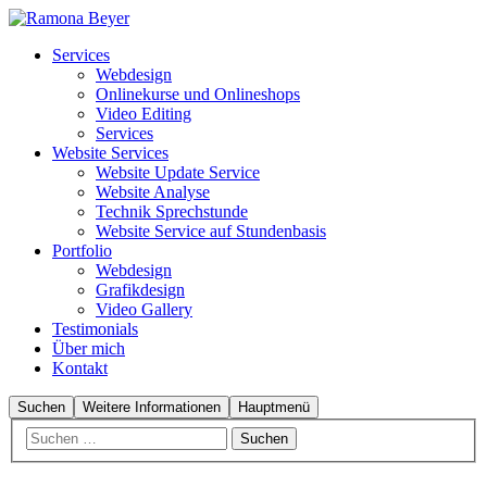
Services
Webdesign
Onlinekurse und Onlineshops
Video Editing
Services
Website Services
Website Update Service
Website Analyse
Technik Sprechstunde
Website Service auf Stundenbasis
Portfolio
Webdesign
Grafikdesign
Video Gallery
Testimonials
Über mich
Kontakt
Suchen
Weitere Informationen
Hauptmenü