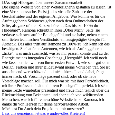
DAs sagt Hildegard über unsere Zusammenarbeit
Die eigene Website von einer Webdesignerin gestalten zu lassen, ist
eine Vertrauenssache. Es ist ja das virtuelle Zuhause der
Geschäftsidee und der eigenen Angebote. Was könnte es für die
Auftraggeberin Schöneres geben nach dem Onlineschalten der
Seite, als ganz oft den Satz zu hören: „Das bist zu 100% du
Hildegard“. Ramona schreibt in Ihrer „Über Mich“ Seite, sie
verlasse sich stets auf ihr Bauchgefühl und sie habe, neben einem
sehr tiefen technischen Verständnis, ein ausgeprägtes Gespür für
Ästhetik. Das alles trifft auf Ramona zu 100% zu, ich kann ich das
bestätigen. Sie hat feine Antennen, wie ich als Auftraggeberin
„ticke“, was mich ausmacht, was zu mir passen könnte und zu der
Energie meines integralen Coachings „Herzgold“. Ich weiß noch
wie fasziniert ich war von ihrem ersten Entwurf, wie sehr gut sie mit
Design, Farben und ihrer Bildauswahl meine Vorlieben traf. Sie ist
ausnehmend wertschätzend und nicht überstülpend dabei, fragt
immer nach, ob Vorschläge passend sind, oder ob sie neue
Vorschläge machen soll. Für mich war sie mit ihrer Persönlichkeit,
mit ihrer Professionalität und ihrem Bauchgefühl perfekt. Ich sehe
meine Texte wunderbar präsentiert und freue mich täglich über die
Rückmeldung von Bekannten und aber auch von wildfremden
Menschen, was ich für eine schöne Website habe. Ramona, ich
danke dir von Herzen für deine hervorragende Arbeit.
Möchtest Du Auch dein Projekt mit mir umsetzen?
Lass uns gemeinsam etwas wundervolles Kreieren!